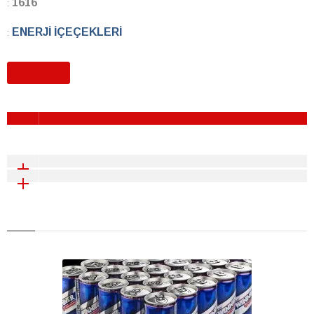
1616
:
ENERJİ İÇEÇEKLERİ
:
Enerji İçeceklerimiz
: 1616