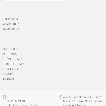
Hakkımızda
Misyonumuz
Vizyonumuz
ANA SAYFA
KURUMSAL
ÜRÜNLERİMİZ
HİZMETLERİMİZ
HABERLER
GALERİ
İLETİŞİM
:
Akçaburgaz Mahallesi 9 Sanayi
0532 744 21 43
Sitesi 3028 sokak No:28 Esenyurt
info@erkfonksiyonel.com
/ İstanbul / Turkey