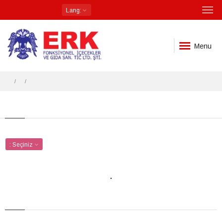
Lang
:
Menu
:
Seçiniz
.