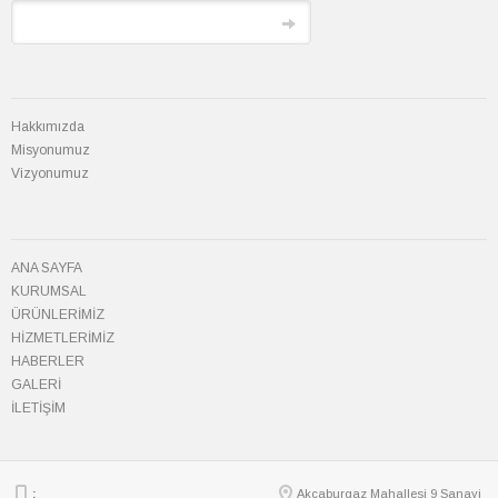
Hakkımızda
Misyonumuz
Vizyonumuz
ANA SAYFA
KURUMSAL
ÜRÜNLERİMİZ
HİZMETLERİMİZ
HABERLER
GALERİ
İLETİŞİM
:
Akçaburgaz Mahallesi 9 Sanayi